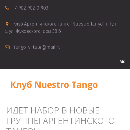
+7-902-902-0-903
Клуб Аргентинского танго "Nuestro Tango"
,
г. Тул
а, ул. Жуковского, дом 38 б
tango_v_tule@mail.ru
Клуб Nuestro Tango
ИДЕТ НАБОР В НОВЫЕ
ГРУППЫ АРГЕНТИНСКОГО