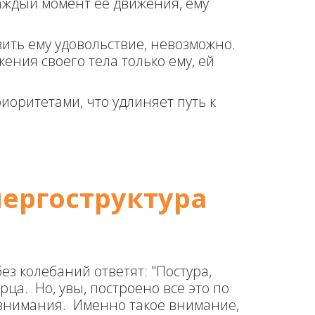
ждый момент ее движения, ему 
ть ему удовольствие, невозможно. 
ния своего тела только ему, ей 
оритетами, что удлиняет путь к 
ергоструктура 
з колебаний ответят: "Постура, 
ца.  Но, увы, построено все это по 
внимания.  Именно такое внимание, 