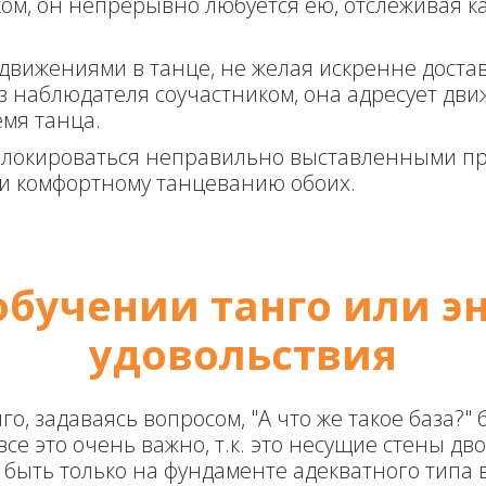
ом, он непрерывно любуется ею, отслеживая ка
вижениями в танце, не желая искренне достави
наблюдателя соучастником, она адресует движе
мя танца. 
 блокироваться неправильно выставленными при
и комфортному танцеванию обоих.
обучении танго или эн
удовольствия
 задаваясь вопросом, "А что же такое база?" бе
все это очень важно, т.к. это несущие стены двор
 быть только на фундаменте адекватного типа 