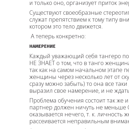
и только оно, организует приток э
Существуют своеобразные стереотип
служат препятствием к тому типу вн
котором это тело движется. 
 А теперь конкретно: 
НАМЕРЕНИЕ 
Каждый уважающий себя тангеро пон
НЕ ЗНАЕТ о том, что в танго женщи
так как на самом начальном этапе п
женщины через несколько лет от ску
сразу можно забыть) то она все так
выразил свое намерение, и не ждать
Проблема обучения состоит так же и 
партнер должен ничуть не меньше С
оказывается нечего, т. к. личность
рассеивается неправильным внимани