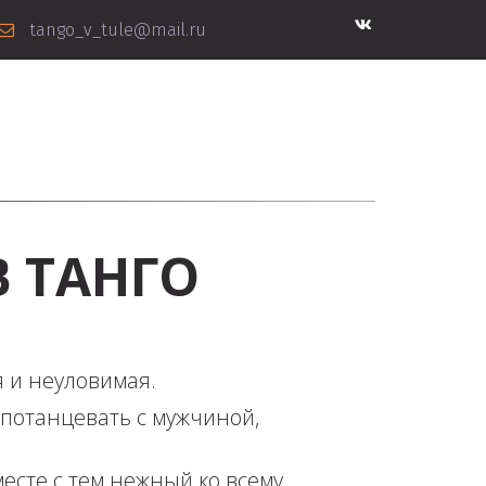
tango_v_tule@mail.ru
 ТАНГО
 и неуловимая. 
 потанцевать с мужчиной, 
  
сте с тем нежный ко всему 