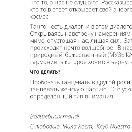
что-то, а нас не слушают. Рассказыв
кто-то в ответ открывает свой энерг
космос. 
Танго - есть диалог, и в этом диалог
Открываясь навстречу намерениям па
мимо, опустошая нас, лишая сил.  За
происходит нечто волшебное.  В нас
природный, божественный (МУЗЫКА).
гармонии, в которое хочется вернуть
ЧТО ДЕЛАТЬ? 
Пробовать танцевать в другой роли
танцевать женскую партию.  Это уск
определенный тип внимания. 
Волшебных танд! 
С любовью, Мила Кост,  Клуб Nuestro T