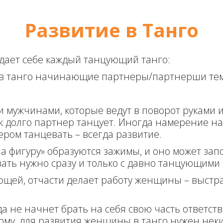
Развитие в Танго
адает себе каждый танцующий танго: 
в танго начинающие партнеры/партнерши тем, 
мужчинами, которые ведут в поворот руками и н
как долго партнер танцует. Иногда намерение 
ером танцевать – всегда развитие. 
а фигуру» образуются зажимы, и оно может запо
евать нужно сразу и только с давно танцующими
ей, отчасти делает работу женщины – выстраив
гда не начнет брать на себя свою часть ответств
ому, для развития женщины в танго нужен нек