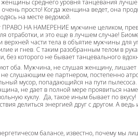
ие женщины среднего уровня танцевания лучше 
е очень просто! Когда женщина ведет, она пр
ходясь на месте ведомой. 
 ПРАВО НА НАМЕРЕНИЕ мужчине целиком, превр
я отработки, и это еще в лучшем случае! Биоме
и верхней части тела в объятие мужчины для упр
лие и гнев. С таким разобранным телом в руках
и, без которого не бывает танцевального вдох
уют оба. Мужчина, не слушая женщину, лишает 
не слушающим ее партнером, постепенно атроф
ьный мусор, попадающийся на пути пылесоса.  
щина, не дает в полной мере проявиться наме
льную куклу.  Да, такое иным бывает по вкусу!  Н
ьствия делиться энергией друг с другом. А ведь 
энергетичесом балансе, известно, почему мы ли