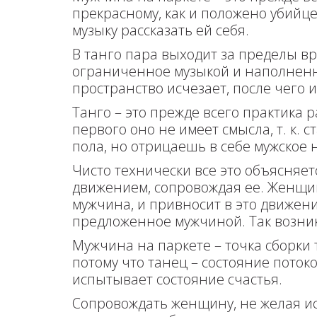
прекрасному, как и положено убийце.
музыку рассказать ей себя. 
В танго пара выходит за пределы вр
ограниченное музыкой и наполненно
пространство исчезает, после чего 
Танго – это прежде всего практика р
первого оно не имеет смысла, т. к. 
пола, но отрицаешь в себе мужское 
Чисто технически все это объясняет
движением, сопровождая ее. Женщин
мужчина, и привносит в это движени
предложенное мужчиной. Так возник
Мужчина на паркете – точка сборки т
потому что танец – состояние потоко
испытывает состояние счастья. 
Сопровождать женщину, не желая ис