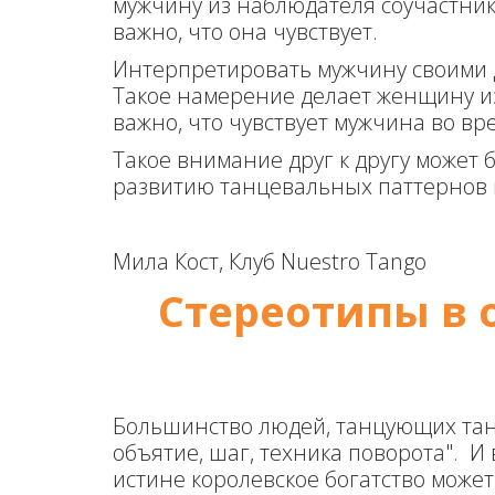
мужчину из наблюдателя соучастник
важно, что она чувствует. 
Интерпретировать мужчину своими д
Такое намерение делает женщину из 
важно, что чувствует мужчина во вре
Такое внимание друг к другу может
развитию танцевальных паттернов 
Мила Кост, Клуб Nuestro Tango
Стереотипы в 
Большинство людей, танцующих танго,
объятие, шаг, техника поворота".  И 
истине королевское богатство может